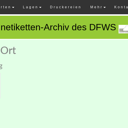
rten
Lagen
Druckereien
Mehr
Kont
netiketten-Archiv des DFWS
 Ort
g