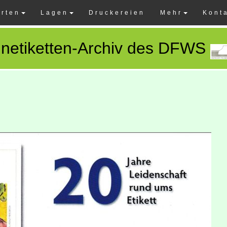
rten
Lagen
Druckereien
Mehr
Kont
netiketten-Archiv des DFWS