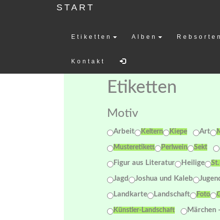
START
Etiketten
Alben
Rebsorte
Weinetiketten-
Kontakt
Etiketten
Motiv
Arbeit
Art
Keltern
Kiepe
Musteretikett
Perlwein
Sekt
Figur aus Literatur
Heilige
St
Jagd
Joshua und Kaleb
Jugend
Landkarte
Landschaft
Foto
Märchen 
Künstler-Landschaft