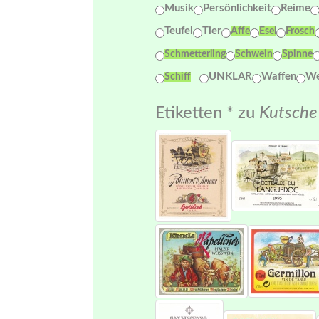
Musik
Persönlichkeit
Reime
Teufel
Tier
Affe
Esel
Frosch
Schmetterling
Schwein
Spinne
UNKLAR
Waffen
We
Schiff
Etiketten *
zu
Kutsche